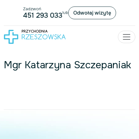
Zadzwoń
Przejdź do treści
Odwołaj wizytę
lub
451 293 033
Mgr Katarzyna Szczepaniak