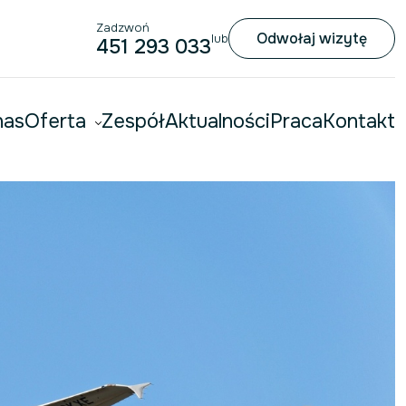
Zadzwoń
Odwołaj wizytę
lub
451 293 033
nas
Oferta
Zespół
Aktualności
Praca
Kontakt