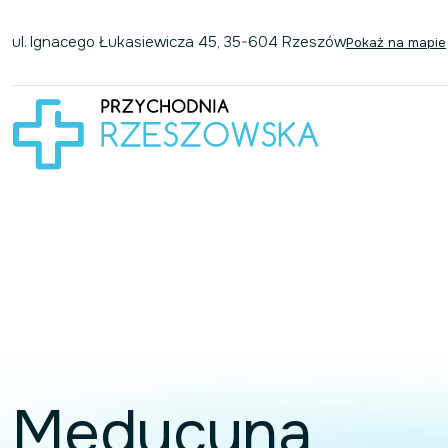
Przejdź do treści
ul. Ignacego Łukasiewicza 45, 35-604 Rzeszów
Pokaż na mapie
Medycyna