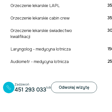
35
Orzeczenie lekarskie LAPL
35
Orzeczenie lekarskie cabin crew
30
Orzeczenie lekarskie świadectwo
kwalifikacji
15
Laryngolog - medycyna lotnicza
25
Audiometr - medycyna lotnicza
Zadzwoń
Odwołaj wizytę
lub
451 293 033