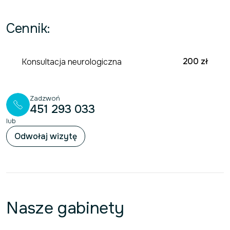
Cennik:
200 zł
Konsultacja neurologiczna
Zadzwoń
451 293 033
lub
Odwołaj wizytę
Nasze gabinety