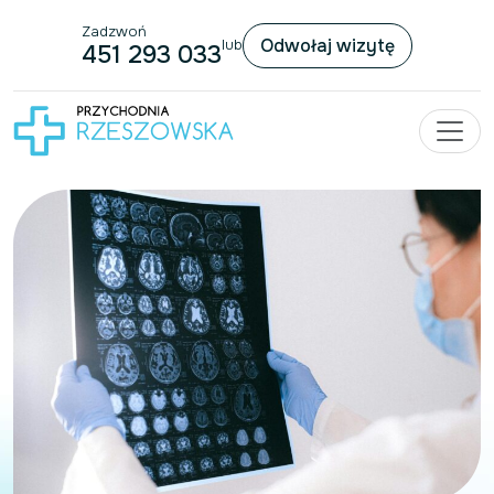
Zadzwoń
Przejdź do treści
Odwołaj wizytę
lub
451 293 033