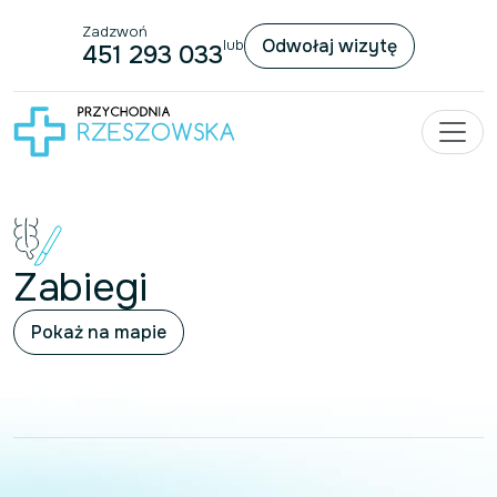
Zadzwoń
Przejdź do treści
Odwołaj wizytę
lub
451 293 033
Zabiegi
Pokaż na mapie