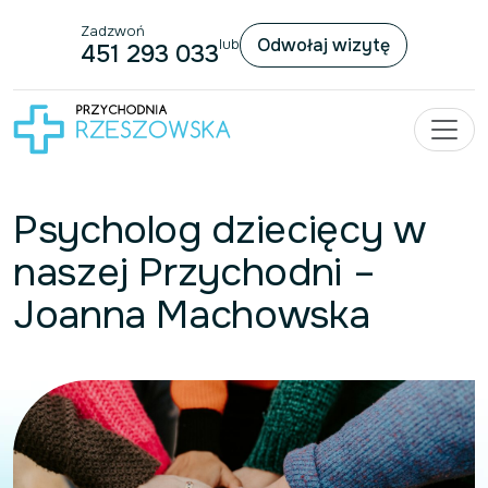
Zadzwoń
Przejdź do treści
Odwołaj wizytę
lub
451 293 033
Psycholog dziecięcy w
naszej Przychodni –
Joanna Machowska