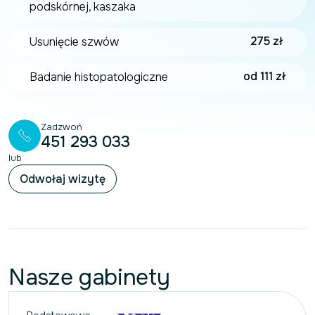
podskórnej, kaszaka
275 zł
Usunięcie szwów
od 111 zł
Badanie histopatologiczne
Zadzwoń
451 293 033
lub
Odwołaj wizytę
Nasze gabinety