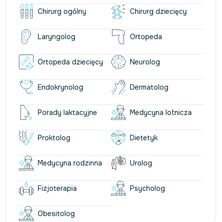
Chirurg ogólny
Chirurg dziecięcy
Laryngolog
Ortopeda
Ortopeda dziecięcy
Neurolog
Endokrynolog
Dermatolog
Porady laktacyjne
Medycyna lotnicza
Proktolog
Dietetyk
Medycyna rodzinna
Urolog
Fizjoterapia
Psycholog
Obesitolog