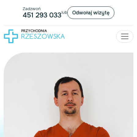
Zadzwoń
Przejdź do treści
Odwołaj wizytę
lub
451 293 033