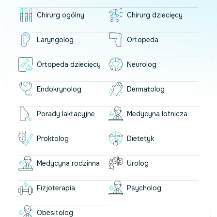
Chirurg ogólny
Chirurg dziecięcy
Laryngolog
Ortopeda
Ortopeda dziecięcy
Neurolog
Endokrynolog
Dermatolog
Porady laktacyjne
Medycyna lotnicza
Proktolog
Dietetyk
Medycyna rodzinna
Urolog
Fizjoterapia
Psycholog
Obesitolog