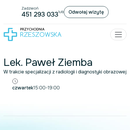
Zadzwoń
Przejdź do treści
Odwołaj wizytę
lub
451 293 033
Lek. Paweł Ziemba
W trakcie specjalizacji z radiologii i diagnostyki obrazowej
czwartek
15:00-19:00