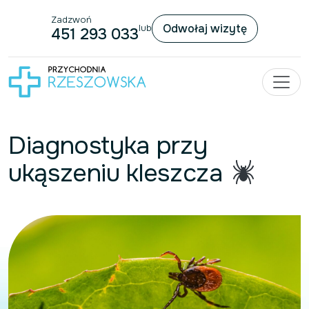
Zadzwoń
Przejdź do treści
Odwołaj wizytę
lub
451 293 033
Diagnostyka przy
ukąszeniu kleszcza