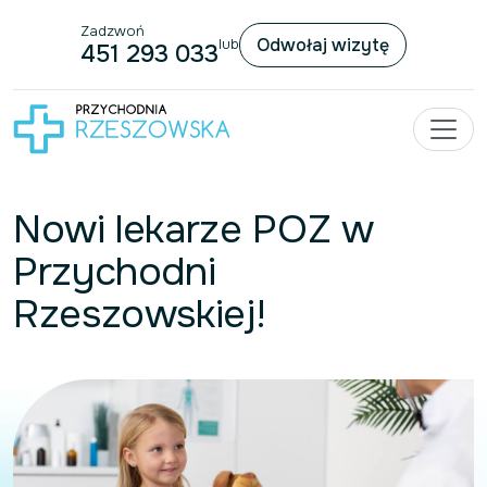
Zadzwoń
Przejdź do treści
Odwołaj wizytę
lub
451 293 033
Nowi lekarze POZ w
Przychodni
Rzeszowskiej!