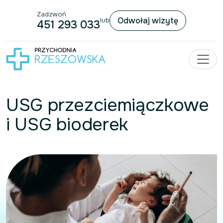
Zadzwoń
Przejdź do treści
Odwołaj wizytę
lub
451 293 033
USG przezciemiączkowe
i USG bioderek